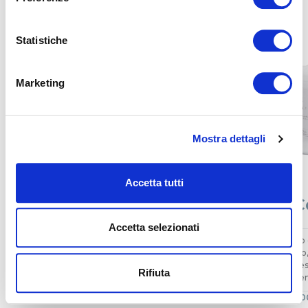
Correlati
Statistiche
Marketing
Mostra dettagli
Accetta tutti
Sogno Lenzuolo Sotto
Raso di C
Accetta selezionati
Realizzato in 100 cotone. Lascia la pelle libera
Realizzato in Raso
di respirare per un riposo rigenerante.
lucente e morbido,
estremamente resi
Rifiuta
A partire da 55,00 €
elegante ed estr
A partire da 133,