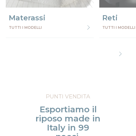
Materassi
Reti
TUTTI I MODELLI
TUTTI I MODELLI
Precede
Succe
PUNTI VENDITA
Esportiamo il
riposo made in
Italy in 99