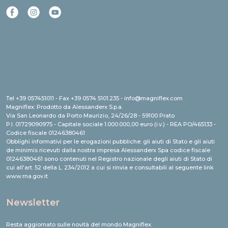
Tel +39 057451011 - Fax +39 0574 5101.235 - info@magniflex.com
Magniflex: Prodotto da Alessanderx S.p.a.
Via San Leonardo da Porto Maurizio, 24/26/28 - 59100 Prato
P.I. 01729090975 - Capitale sociale 1.000.000,00 euro (i.v.) - REA PO/465133 -
Codice fiscale 01246380461
Obblighi informativi per le erogazioni pubbliche: gli aiuti di Stato e gli aiuti
de minimis ricevuti dalla nostra impresa Alessanderx Spa codice fiscale
01246380461 sono contenuti nel Registro nazionale degli aiuti di Stato di
cui all'art. 52 della L. 234/2012 a cui si rinvia e consultabili al seguente link
www.rna.gov.it
Newsletter
Resta aggiornato sulle novità del mondo Magniflex.