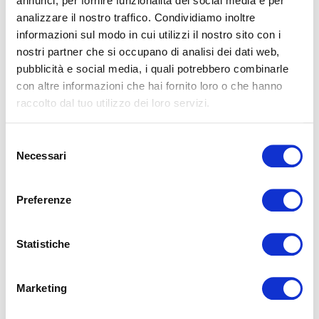
annunci, per fornire funzionalità dei social media e per
analizzare il nostro traffico. Condividiamo inoltre
informazioni sul modo in cui utilizzi il nostro sito con i
nostri partner che si occupano di analisi dei dati web,
pubblicità e social media, i quali potrebbero combinarle
con altre informazioni che hai fornito loro o che hanno
raccolto dal tuo utilizzo dei loro servizi.
ARTICOLI CORRELATI
Selezione
Necessari
del
consenso
Preferenze
Statistiche
Tendenze arredamento 2021 in camera da
letto
Marketing
La camera da letto La camera da letto è un rifugio dove
rilassarsi, mettere in pausa i problemi, lo stress quotidiano e