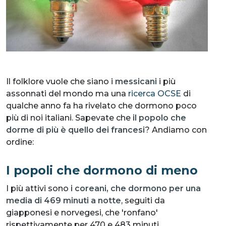
Il folklore vuole che siano i
messicani
i più
assonnati del mondo ma una
ricerca OCSE
di
qualche anno fa ha rivelato che dormono poco
più di noi italiani. Sapevate che
il popolo che
dorme di più è quello dei francesi
? Andiamo con
ordine:
I popoli che dormono di meno
I più attivi sono
i coreani, che dormono per una
media di 469 minuti a notte
, seguiti da
giapponesi e norvegesi, che 'ronfano'
rispettivamente per 470 e 483 minuti.