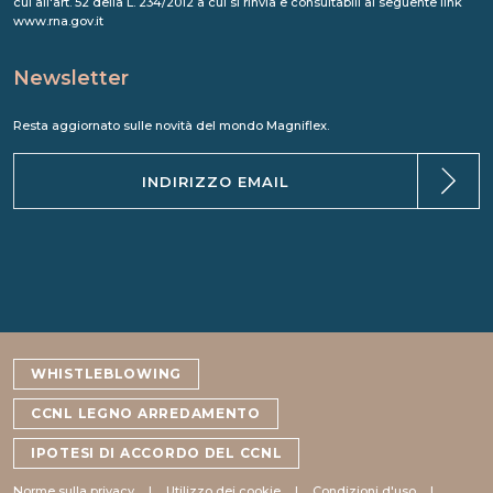
cui all'art. 52 della L. 234/2012 a cui si rinvia e consultabili al seguente link
www.rna.gov.it
Newsletter
Resta aggiornato sulle novità del mondo Magniflex.
WHISTLEBLOWING
CCNL LEGNO ARREDAMENTO
IPOTESI DI ACCORDO DEL CCNL
Norme sulla privacy
Utilizzo dei cookie
Condizioni d'uso