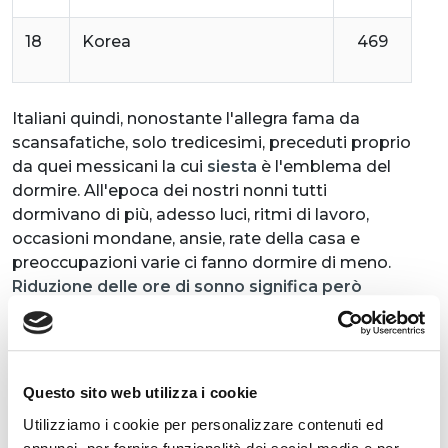
18
Korea
469
Italiani quindi, nonostante l'allegra fama da
scansafatiche, solo tredicesimi, preceduti proprio
da quei messicani la cui
siesta
è l'emblema del
dormire. All'epoca dei nostri nonni tutti
dormivano di più, adesso luci, ritmi di lavoro,
occasioni mondane, ansie, rate della casa e
preoccupazioni varie ci fanno dormire di meno.
Riduzione delle ore di sonno significa però
minor salute
, equilibrio precario e inefficienze
psicofisiche. In questo caso i cugini d’oltralpe
fanno da maestri e se proprio non è pensabile
imitarli, magari è possibile programmare le
Questo sito web utilizza i cookie
vacanze in Francia, non si sa mai… ;) L'infografica
Utilizziamo i cookie per personalizzare contenuti ed
dei
popoli più dormiglioni al mondo: