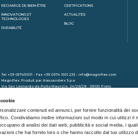
RECHARGE DE BIEN-ÊTRE
CERTIFICATIONS
INNOVATIONS ET
ACTUALITÉS
TECHNOLOGIES
BLOG
DURABILITÉ
Tel +39 057451011 - Fax +39 0574 5101.235 - info@magniflex.com
Magniflex: Produit par Alessanderx S.p.a.
Via San Leonardo da Porto Maurizio, 24/26/28 - 59100 Prato
P.I. 01729090975 - Capital social 1.000.000,00 euro (i.v.) - REA
PO/465133 - Code des impôts 01246380461
 cookie
rsonalizzare contenuti ed annunci, per fornire funzionalità dei so
ffico. Condividiamo inoltre informazioni sul modo in cui utilizzi il 
 occupano di analisi dei dati web, pubblicità e social media, i qual
azioni che hai fornito loro o che hanno raccolto dal tuo utilizzo d