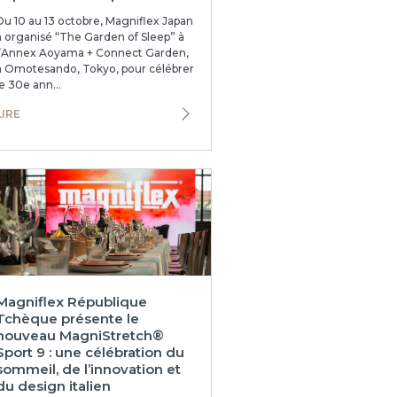
Du 10 au 13 octobre, Magniflex Japan
a organisé “The Garden of Sleep” à
l’Annex Aoyama + Connect Garden,
à Omotesando, Tokyo, pour célébrer
le 30e ann...
LIRE
Magniflex République
Tchèque présente le
nouveau MagniStretch®
Sport 9 : une célébration du
sommeil, de l’innovation et
du design italien