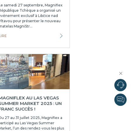
Le samedi 27 septembre, Magniflex
République Tchèque a organisé un
événement exclusif à Libčice nad
Vltavou pour présenter le nouveau
matelas MagniStr...
LIRE
MAGNIFLEX AU LAS VEGAS
SUMMER MARKET 2025 : UN
FRANC SUCCÈS !
Du 27 au 31 juillet 2025, Magniflex a
participé au Las Vegas Summer
Market, l’un des rendez-vous les plus