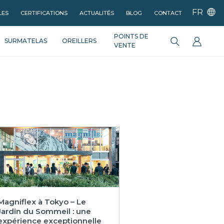
FR
LES
CERTIFICATIONS
ACTUALITÉS
BLOG
CONTACT
POINTS DE
SURMATELAS
OREILLERS
VENTE
Magniflex à Tokyo – Le
Jardin du Sommeil : une
expérience exceptionnelle