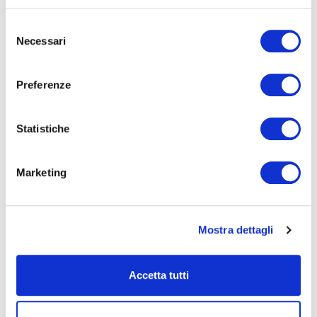
du sommeil, de l’innovation et du design italien
Le samedi 27 septembre, Magniflex République Tchèque a
Selezione
organisé un événement exclusif à Libčice nad Vltavou pour
Necessari
del
présenter le nouveau matelas MagniStr...
consenso
LIRE
Preferenze
Statistiche
Marketing
MAGNIFLEX AU LAS VEGAS SUMMER MARKET
Mostra dettagli
2025 : UN FRANC SUCCÈS !
Du 27 au 31 juillet 2025, Magniflex a participé au Las Vegas
Summer Market, l’un des rendez-vous les plus importants du
Accetta tutti
secteur de l&rsqu...
LIRE