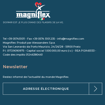
Tel +39 057451011 - Fax +39 0574 5101.235 - info@magniflex.com
Magniflex: Produit par Alessanderx S.p.a.
Via San Leonardo da Porto Maurizio, 24/26/28 - 59100 Prato
P.I. 01729090975 - Capital social 1.000.000,00 euro (i.v.) - REA PO/465133 -
Code des impôts 01246380461
Newsletter
Restez informé de l'actualité du monde Magniflex.