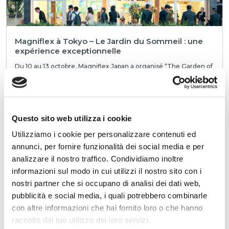
Magniflex à Tokyo – Le Jardin du Sommeil : une
expérience exceptionnelle
Du 10 au 13 octobre, Magniflex Japan a organisé “The Garden of
Sleep” à l’Annex Aoyama + Connect Garden, à Omotesando,
Tokyo, pour célébrer le 30e ann...
LIRE
Questo sito web utilizza i cookie
Utilizziamo i cookie per personalizzare contenuti ed
annunci, per fornire funzionalità dei social media e per
analizzare il nostro traffico. Condividiamo inoltre
informazioni sul modo in cui utilizzi il nostro sito con i
nostri partner che si occupano di analisi dei dati web,
pubblicità e social media, i quali potrebbero combinarle
con altre informazioni che hai fornito loro o che hanno
Magniflex République Tchèque présente le
nouveau MagniStretch® Sport 9 : une célébration
raccolto dal tuo utilizzo dei loro servizi.