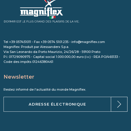
Tel +39 057451011 - Fax +39 0574 5101.235 - info@magniflex.com
Magniflex: Produit par Alessanderx S.p.a.
Via San Leonardo da Porto Maurizio, 24/26/28 - 59100 Prato
P.I. 01729090975 - Capital social 1.000.000,00 euro (i.v.) - REA PO/465133 -
Code des impôts 01246380461
Newsletter
Restez informé de l'actualité du monde Magniflex.