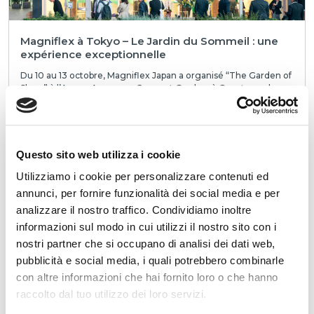
Magniflex à Tokyo – Le Jardin du Sommeil : une
expérience exceptionnelle
Du 10 au 13 octobre, Magniflex Japan a organisé “The Garden of
Sleep” à l’Annex Aoyama + Connect Garden, à Omotesando,
Tokyo, pour célébrer le 30e ann...
LIRE
Questo sito web utilizza i cookie
Utilizziamo i cookie per personalizzare contenuti ed
annunci, per fornire funzionalità dei social media e per
analizzare il nostro traffico. Condividiamo inoltre
informazioni sul modo in cui utilizzi il nostro sito con i
nostri partner che si occupano di analisi dei dati web,
pubblicità e social media, i quali potrebbero combinarle
Magniflex République Tchèque présente le
con altre informazioni che hai fornito loro o che hanno
nouveau MagniStretch® Sport 9 : une célébration
raccolto dal tuo utilizzo dei loro servizi.
du sommeil, de l’innovation et du design italien