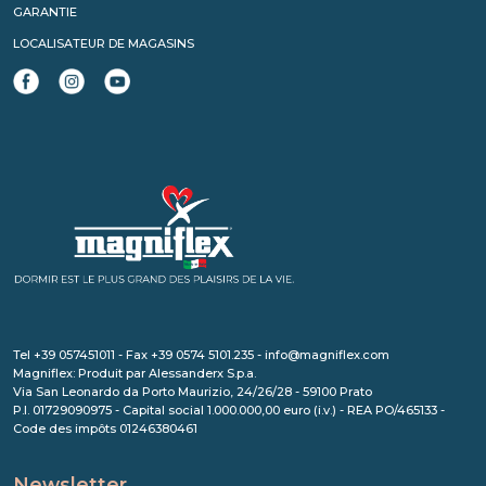
GARANTIE
LOCALISATEUR DE MAGASINS
Tel +39 057451011 - Fax +39 0574 5101.235 - info@magniflex.com
Magniflex: Produit par Alessanderx S.p.a.
Via San Leonardo da Porto Maurizio, 24/26/28 - 59100 Prato
P.I. 01729090975 - Capital social 1.000.000,00 euro (i.v.) - REA PO/465133 -
Code des impôts 01246380461
Newsletter