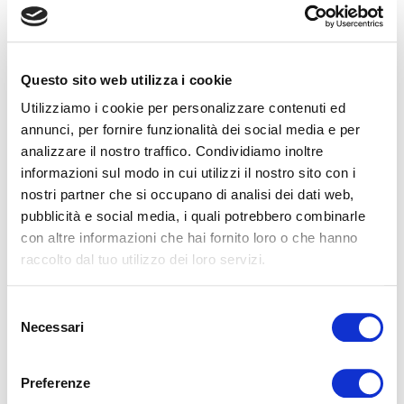
Questo sito web utilizza i cookie
Utilizziamo i cookie per personalizzare contenuti ed
Magniflex République Tchèque présente le
nouveau MagniStretch® Sport 9 : une célébration
annunci, per fornire funzionalità dei social media e per
du sommeil, de l’innovation et du design italien
analizzare il nostro traffico. Condividiamo inoltre
informazioni sul modo in cui utilizzi il nostro sito con i
Le samedi 27 septembre, Magniflex République Tchèque a
organisé un événement exclusif à Libčice nad Vltavou pour
nostri partner che si occupano di analisi dei dati web,
présenter le nouveau matelas MagniStr...
pubblicità e social media, i quali potrebbero combinarle
LIRE
con altre informazioni che hai fornito loro o che hanno
raccolto dal tuo utilizzo dei loro servizi.
Selezione
Necessari
del
consenso
Preferenze