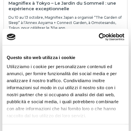
Magniflex à Tokyo – Le Jardin du Sommeil : une
expérience exceptionnelle
Du 10 au 13 octobre, Magniflex Japan a organisé “The Garden of
Sleep” à l’Annex Aoyama + Connect Garden, à Omotesando,
Tokyo, pour célébrer le 30e ann...
LIRE
Questo sito web utilizza i cookie
Utilizziamo i cookie per personalizzare contenuti ed
annunci, per fornire funzionalità dei social media e per
analizzare il nostro traffico. Condividiamo inoltre
informazioni sul modo in cui utilizzi il nostro sito con i
nostri partner che si occupano di analisi dei dati web,
Magniflex République Tchèque présente le
pubblicità e social media, i quali potrebbero combinarle
nouveau MagniStretch® Sport 9 : une célébration
con altre informazioni che hai fornito loro o che hanno
du sommeil, de l’innovation et du design italien
raccolto dal tuo utilizzo dei loro servizi.
Le samedi 27 septembre, Magniflex République Tchèque a
organisé un événement exclusif à Libčice nad Vltavou pour
présenter le nouveau matelas MagniStr...