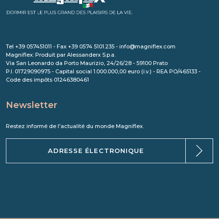
Tel +39 057451011 - Fax +39 0574 5101.235 - info@magniflex.com
Magniflex: Produit par Alessanderx S.p.a.
Via San Leonardo da Porto Maurizio, 24/26/28 - 59100 Prato
P.I. 01729090975 - Capital social 1.000.000,00 euro (i.v.) - REA PO/465133 -
Code des impôts 01246380461
Newsletter
Restez informé de l'actualité du monde Magniflex.