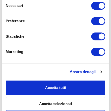
Selezione
Necessari
del
LIRE
consenso
Preferenze
Statistiche
Marketing
MAGNIFLEX AU LAS VEGAS SUMMER MARKET
2025 : UN FRANC SUCCÈS !
Mostra dettagli
Du 27 au 31 juillet 2025, Magniflex a participé au Las Vegas
Summer Market, l’un des rendez-vous les plus importants du
secteur de l&rsqu...
Accetta tutti
LIRE
Accetta selezionati