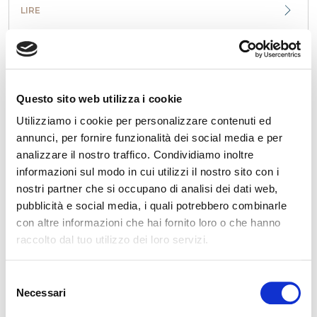
LIRE
Questo sito web utilizza i cookie
Utilizziamo i cookie per personalizzare contenuti ed
annunci, per fornire funzionalità dei social media e per
analizzare il nostro traffico. Condividiamo inoltre
Magniflex République Tchèque présente le
informazioni sul modo in cui utilizzi il nostro sito con i
nouveau MagniStretch® Sport 9 : une célébration
du sommeil, de l’innovation et du design italien
nostri partner che si occupano di analisi dei dati web,
pubblicità e social media, i quali potrebbero combinarle
Le samedi 27 septembre, Magniflex République Tchèque a
organisé un événement exclusif à Libčice nad Vltavou pour
con altre informazioni che hai fornito loro o che hanno
présenter le nouveau matelas MagniStr...
raccolto dal tuo utilizzo dei loro servizi.
LIRE
Selezione
Necessari
del
consenso