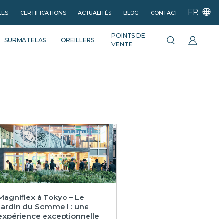
FR
LES
CERTIFICATIONS
ACTUALITÉS
BLOG
CONTACT
POINTS DE
SURMATELAS
OREILLERS
VENTE
Magniflex à Tokyo – Le
Jardin du Sommeil : une
expérience exceptionnelle