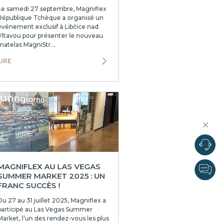
Le samedi 27 septembre, Magniflex
République Tchèque a organisé un
événement exclusif à Libčice nad
Vltavou pour présenter le nouveau
matelas MagniStr...
LIRE
MAGNIFLEX AU LAS VEGAS
SUMMER MARKET 2025 : UN
FRANC SUCCÈS !
Du 27 au 31 juillet 2025, Magniflex a
participé au Las Vegas Summer
Market, l’un des rendez-vous les plus