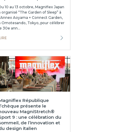
Du 10 au 13 octobre, Magniflex Japan
a organisé “The Garden of Sleep” à
l’Annex Aoyama + Connect Garden,
à Omotesando, Tokyo, pour célébrer
le 30e ann...
LIRE
Magniflex République
Tchèque présente le
nouveau MagniStretch®
Sport 9 : une célébration du
sommeil, de l’innovation et
du design italien