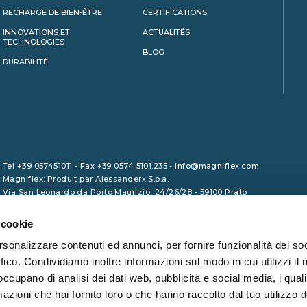
RECHARGE DE BIEN-ÊTRE
CERTIFICATIONS
INNOVATIONS ET
ACTUALITÉS
TECHNOLOGIES
BLOG
DURABILITÉ
Tel +39 057451011 - Fax +39 0574 5101.235 - info@magniflex.com
Magniflex: Produit par Alessanderx S.p.a.
Via San Leonardo da Porto Maurizio, 24/26/28 - 59100 Prato
P.I. 01729090975 - Capital social 1.000.000,00 euro (i.v.) - REA
PO/465133 - Code des impôts 01246380461
 cookie
rsonalizzare contenuti ed annunci, per fornire funzionalità dei so
ffico. Condividiamo inoltre informazioni sul modo in cui utilizzi il 
 occupano di analisi dei dati web, pubblicità e social media, i qual
azioni che hai fornito loro o che hanno raccolto dal tuo utilizzo d