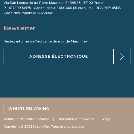
Via San Leonardo da Porto Maurizio, 24/26/28 - 59100 Prato
P.I. 01729090975 - Capital social 1.000.000,00 euro (i.v.) - REA PO/465133 -
Code des impôts 01246380461
Newsletter
Restez informé de l'actualité du monde Magniflex.
WHISTLEBLOWING
Politique de confidentialité
Utilisation de cookies
Pays
Copyright © 2023 Magniflex. Tous droits réservés.