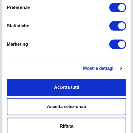
Preferenze
Statistiche
MAGNIFLEX AU LAS VEGAS SUMMER MARKET
2025 : UN FRANC SUCCÈS !
Marketing
Du 27 au 31 juillet 2025, Magniflex a participé au Las Vegas
Summer Market, l’un des rendez-vous les plus importants du
secteur de l&rsqu...
Mostra dettagli
LIRE
Accetta tutti
Accetta selezionati
Rifiuta