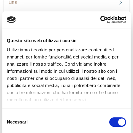
LIRE
Questo sito web utilizza i cookie
Utilizziamo i cookie per personalizzare contenuti ed
annunci, per fornire funzionalità dei social media e per
analizzare il nostro traffico. Condividiamo inoltre
Magniflex République Tchèque présente le
nouveau MagniStretch® Sport 9 : une célébration
informazioni sul modo in cui utilizzi il nostro sito con i
du sommeil, de l’innovation et du design italien
nostri partner che si occupano di analisi dei dati web,
pubblicità e social media, i quali potrebbero combinarle
Le samedi 27 septembre, Magniflex République Tchèque a
organisé un événement exclusif à Libčice nad Vltavou pour
con altre informazioni che hai fornito loro o che hanno
présenter le nouveau matelas MagniStr...
raccolto dal tuo utilizzo dei loro servizi.
LIRE
Selezione
Necessari
del
consenso