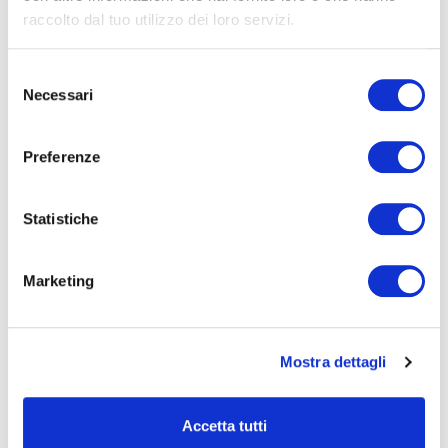
raccolto dal tuo utilizzo dei loro servizi.
Magniflex République Tchèque présente le
nouveau MagniStretch® Sport 9 : une célébration
du sommeil, de l’innovation et du design italien
Selezione
Necessari
del
Le samedi 27 septembre, Magniflex République Tchèque a
consenso
organisé un événement exclusif à Libčice nad Vltavou pour
présenter le nouveau matelas MagniStr...
Preferenze
LIRE
Statistiche
Marketing
Mostra dettagli
MAGNIFLEX AU LAS VEGAS SUMMER MARKET
2025 : UN FRANC SUCCÈS !
Accetta tutti
Du 27 au 31 juillet 2025, Magniflex a participé au Las Vegas