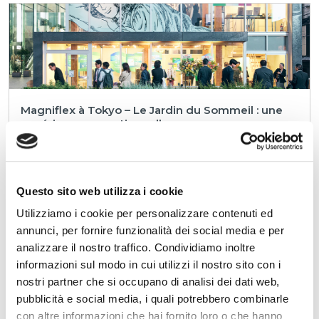
Magniflex à Tokyo – Le Jardin du Sommeil : une
expérience exceptionnelle
Du 10 au 13 octobre, Magniflex Japan a organisé “The Garden of
Sleep” à l’Annex Aoyama + Connect Garden, à Omotesando,
Tokyo, pour célébrer le 30e ann...
Questo sito web utilizza i cookie
LIRE
Utilizziamo i cookie per personalizzare contenuti ed
annunci, per fornire funzionalità dei social media e per
analizzare il nostro traffico. Condividiamo inoltre
informazioni sul modo in cui utilizzi il nostro sito con i
nostri partner che si occupano di analisi dei dati web,
pubblicità e social media, i quali potrebbero combinarle
con altre informazioni che hai fornito loro o che hanno