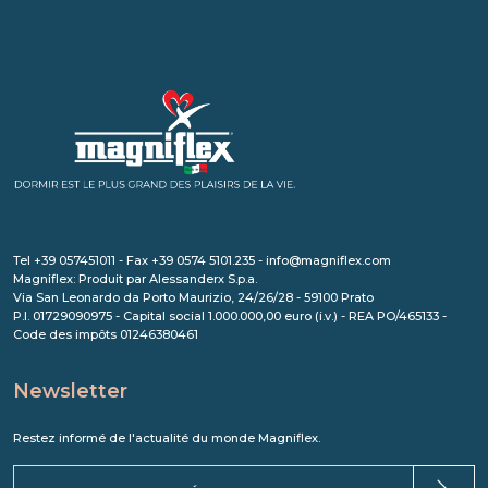
Tel +39 057451011 - Fax +39 0574 5101.235 - info@magniflex.com
Magniflex: Produit par Alessanderx S.p.a.
Via San Leonardo da Porto Maurizio, 24/26/28 - 59100 Prato
P.I. 01729090975 - Capital social 1.000.000,00 euro (i.v.) - REA PO/465133 -
Code des impôts 01246380461
Newsletter
Restez informé de l'actualité du monde Magniflex.