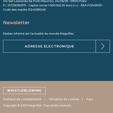
Via San Leonardo da Porto Maurizio, 24/26/28 - 59100 Prato
P.I. 01729090975 - Capital social 1.000.000,00 euro (i.v.) - REA PO/465133 -
Code des impôts 01246380461
Newsletter
Restez informé de l'actualité du monde Magniflex.
WHISTLEBLOWING
Politique de confidentialité
Utilisation de cookies
Pays
Copyright © 2023 Magniflex. Tous droits réservés.