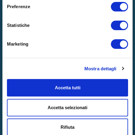
Preferenze
Statistiche
Produits
Marketing
MATELAS
SURMATELAS
SOMMIERS
OREILLERS
Mostra dettagli
Entreprise
Accetta tutti
NOTRE ESSENCE
UN SOMMEIL 5 ÉTOILES
RECHARGE DE BIEN-ÊTRE
CERTIFICATIONS
Accetta selezionati
INNOVATIONS ET TECHNOLOGIES
ACTUALITÉS
DURABILITÉ
BLOG
Rifiuta