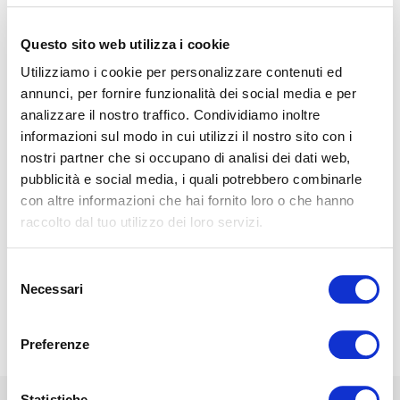
Questo sito web utilizza i cookie
Utilizziamo i cookie per personalizzare contenuti ed
annunci, per fornire funzionalità dei social media e per
analizzare il nostro traffico. Condividiamo inoltre
informazioni sul modo in cui utilizzi il nostro sito con i
2022-07-29 06:00:00
nostri partner che si occupano di analisi dei dati web,
White noise: is it useful or harmful?
pubblicità e social media, i quali potrebbero combinarle
Do you tend to have trouble falling asleep? Do you find
con altre informazioni che hai fornito loro o che hanno
yourself waking up often and with every sound? Have you
raccolto dal tuo utilizzo dei loro servizi.
ever tried 'insulating' the surroundin...
Night
Selezione
LIRE
Necessari
del
consenso
Preferenze
Statistiche