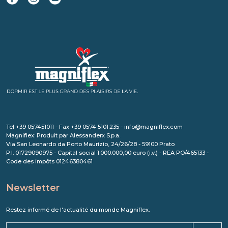
Tel +39 057451011 - Fax +39 0574 5101.235 - info@magniflex.com
Magniflex: Produit par Alessanderx S.p.a.
Via San Leonardo da Porto Maurizio, 24/26/28 - 59100 Prato
P.I. 01729090975 - Capital social 1.000.000,00 euro (i.v.) - REA PO/465133 -
Code des impôts 01246380461
Newsletter
Restez informé de l'actualité du monde Magniflex.