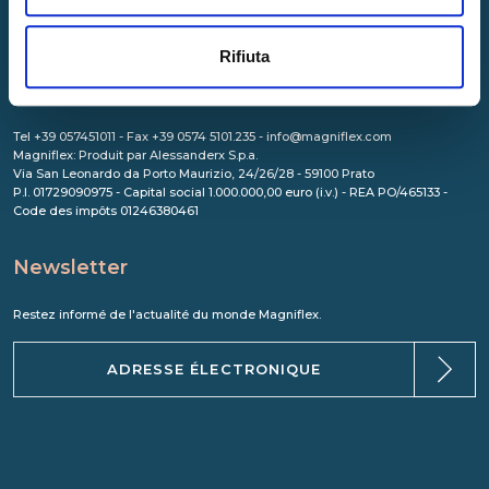
Rifiuta
Tel +39 057451011 - Fax +39 0574 5101.235 - info@magniflex.com
Magniflex: Produit par Alessanderx S.p.a.
Via San Leonardo da Porto Maurizio, 24/26/28 - 59100 Prato
P.I. 01729090975 - Capital social 1.000.000,00 euro (i.v.) - REA PO/465133 -
Code des impôts 01246380461
Newsletter
Restez informé de l'actualité du monde Magniflex.