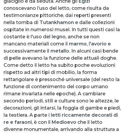
giaciglio e da seduta. Anche gli
Egizi
conoscevano l’uso del letto, come risulta da
testimonianze pittoriche, dai reperti presenti
nella tomba di
Tutankhamon
e dalle collezioni
ospitate in numerosi musei. In tutti questi casi la
costante è l'uso del
legno
, anche se non
mancano materiali come il
marmo
, l'
avorio
e
successivamente il
metallo
. In alcuni casi bende
di pelle avevano la funzione delle attuali doghe.
Come detto il letto ha subito poche evoluzioni
rispetto ad altri tipi di mobilio, la forma
rettangolare è pressoché universale (del resto la
funzione di contenimento del corpo umano
rimane invariata nelle epoche). A cambiare
secondo periodi, stili e culture sono le altezze, le
decorazioni, gli intarsi, la foggia di gambe e piedi,
la testiera. A parte i
letti riccamente decorati di
re e faraoni
, è con il
Medioevo
che il letto
divenne monumentale, arrivando alla struttura a