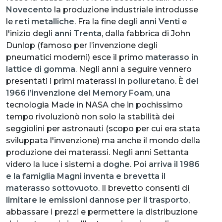
Novecento
la produzione industriale introdusse
le
reti metalliche
. Fra la fine degli
anni Venti
e
l'inizio degli
anni Trenta
, dalla fabbrica di John
Dunlop (famoso per l’invenzione degli
pneumatici moderni) esce il primo
materasso in
lattice di gomma
. Negli anni a seguire vennero
presentati i primi materassi in
poliuretano
.
È del
1966 l’invenzione del Memory Foam
, una
tecnologia Made in NASA che in pochissimo
tempo rivoluzionò non solo la stabilità dei
seggiolini per astronauti (scopo per cui era stata
sviluppata l'invenzione) ma anche il mondo della
produzione dei materassi. Negli anni Settanta
videro la luce i sistemi a
doghe
. P
oi arriva il 1986
e la famiglia Magni inventa e brevetta il
materasso sottovuoto
. Il brevetto consentì di
limitare le emissioni dannose per il trasporto
,
abbassare i prezzi e permettere la distribuzione