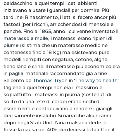
baldacchino; a quei tempi i ceti abbienti
iniziavano a usare i guanciali per dormire. Più
tardi, nel Rinascimento, i letti si fecero ancor più
fastosi (per i ricchi), arricchendosi di mensole e
panche. Fino al
1865
, anno i cui venne inventato il
materasso a molle,
i materassi erano ripieni di
piume
(si stima che un materasso medio ne
contenesse fino a 18 Kg) ma esistevano pure
modelli riempiti con segatura, cotone, alghe,
fieno lana e crine. Il materasso più economico era
in
paglia
, materiale raccomandato già a fine
Seicento da
Thomas Tryon
in '
The way to health
'.
L’igiene a quei tempi non era il massimo e
soprattutto i materassi in piuma (sostenuti di
solito da una rete di corde) erano ricchi di
escrementi e contribuivano a rendere i giacigli
decisamente insalubri. Si narra che alcuni anni
dopo negli Stati Uniti l'aria malsana dei letti
fosse la causa del 40% dei decessi totali. Con il