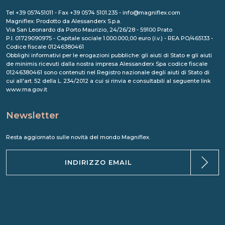
Tel +39 057451011 - Fax +39 0574 5101.235 - info@magniflex.com
Magniflex: Prodotto da Alessanderx S.p.a.
Via San Leonardo da Porto Maurizio, 24/26/28 - 59100 Prato
P.I. 01729090975 - Capitale sociale 1.000.000,00 euro (i.v.) - REA PO/465133 -
Codice fiscale 01246380461
Obblighi informativi per le erogazioni pubbliche: gli aiuti di Stato e gli aiuti
de minimis ricevuti dalla nostra impresa Alessanderx Spa codice fiscale
01246380461 sono contenuti nel Registro nazionale degli aiuti di Stato di
cui all'art. 52 della L. 234/2012 a cui si rinvia e consultabili al seguente link
www.rna.gov.it
Newsletter
Resta aggiornato sulle novità del mondo Magniflex.