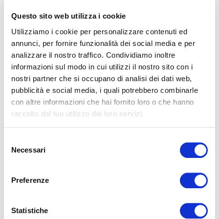
Questo sito web utilizza i cookie
Jet lag sociale: cos’è e come influisce su sonno
Utilizziamo i cookie per personalizzare contenuti ed
e benessere
annunci, per fornire funzionalità dei social media e per
Nella vita moderna, scandita da orari di lavoro rigidi, impegni
analizzare il nostro traffico. Condividiamo inoltre
sociali e uso prolungato dei dispositivi digitali, dormire
seguendo il proprio ritmo n...
informazioni sul modo in cui utilizzi il nostro sito con i
nostri partner che si occupano di analisi dei dati web,
LEGGI
pubblicità e social media, i quali potrebbero combinarle
con altre informazioni che hai fornito loro o che hanno
raccolto dal tuo utilizzo dei loro servizi.
Selezione
Necessari
del
consenso
Preferenze
Sonno e genetica: perché non dormiamo tutti
allo stesso modo
Ti sei mai chiesto perché alcune persone si svegliano
Statistiche
naturalmente all’alba piene di energia, mentre altre