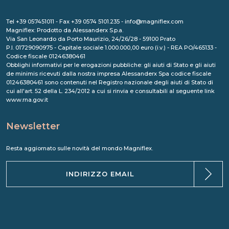
Tel +39 057451011 - Fax +39 0574 5101.235 - info@magniflex.com
Magniflex: Prodotto da Alessanderx S.p.a.
Via San Leonardo da Porto Maurizio, 24/26/28 - 59100 Prato
P.I. 01729090975 - Capitale sociale 1.000.000,00 euro (i.v.) - REA PO/465133 -
Codice fiscale 01246380461
Obblighi informativi per le erogazioni pubbliche: gli aiuti di Stato e gli aiuti
de minimis ricevuti dalla nostra impresa Alessanderx Spa codice fiscale
01246380461 sono contenuti nel Registro nazionale degli aiuti di Stato di
cui all'art. 52 della L. 234/2012 a cui si rinvia e consultabili al seguente link
www.rna.gov.it
Newsletter
Resta aggiornato sulle novità del mondo Magniflex.