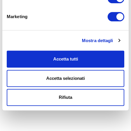
Marketing
Mostra dettagli
MAGNIFLEX AL LAS VEGAS SUMMER MARKET
Accetta tutti
2025: UN GRANDE SUCCESSO!
Magniflex al Las Vegas Summer Market 2025 27–31 luglio 2025
— Las Vegas Summer Market...
Accetta selezionati
LEGGI
Rifiuta