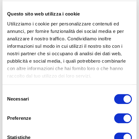
Dal 10 al 13 ottobre, Magniflex Japan ha ospitato “The Garden of
Sleep” presso Annex Aoyama + Connect Garden a
Omotesando, Tokyo, per celebrare il 30°...
Questo sito web utilizza i cookie
LEGGI
Utilizziamo i cookie per personalizzare contenuti ed
annunci, per fornire funzionalità dei social media e per
analizzare il nostro traffico. Condividiamo inoltre
informazioni sul modo in cui utilizzi il nostro sito con i
nostri partner che si occupano di analisi dei dati web,
pubblicità e social media, i quali potrebbero combinarle
con altre informazioni che hai fornito loro o che hanno
raccolto dal tuo utilizzo dei loro servizi.
Magniflex Repubblica Ceca presenta il nuovo
Selezione
MagniStretch® Sport 9: una celebrazione del
Necessari
sonno, dell’innovazione e del design italiano
del
consenso
Sabato 27 settembre, Magniflex Repubblica Ceca ha
organizzato un evento esclusivo a Libčice nad Vltavou per
Preferenze
presentare il nuovo materasso MagniStretch...
LEGGI
Statistiche