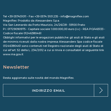
Tel +39 057451011 - Fax +39 0574 5101.235 - info@magniflex.com
Magniflex: Prodotto da Alessanderx S.p.a.
Via San Leonardo da Porto Maurizio, 24/26/28 - 59100 Prato
P.I. 01729090975 - Capitale sociale 1.000.000,00 euro (i.v.) - REA PO/465133 -
Codice fiscale 01246380461
Obblighi informativi per le erogazioni pubbliche: gli aiuti di Stato e gli aiuti
de minimis ricevuti dalla nostra impresa Alessanderx Spa codice fiscale
01246380461 sono contenuti nel Registro nazionale degli aiuti di Stato di
cui all'art. 52 della L. 234/2012 a cui si rinvia e consultabili al seguente link
www.rna.gov.it
Newsletter
Resta aggiornato sulle novità del mondo Magniflex.