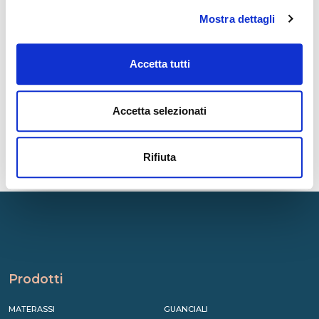
Magniflex al Las Vegas Summer Market 2025 27–31 luglio 2025
Mostra dettagli
— Las Vegas Summer Market...
LEGGI
Accetta tutti
Accetta selezionati
Rifiuta
Prodotti
MATERASSI
GUANCIALI