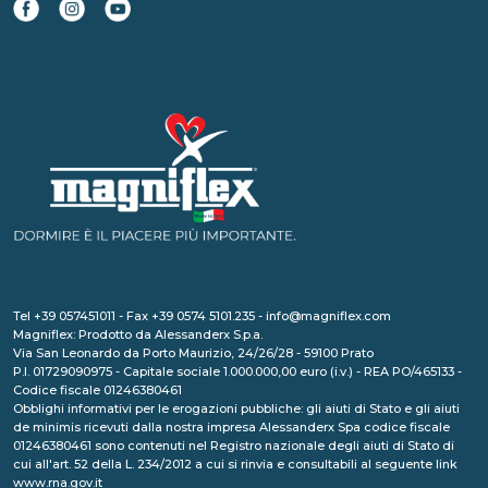
Tel +39 057451011 - Fax +39 0574 5101.235 - info@magniflex.com
Magniflex: Prodotto da Alessanderx S.p.a.
Via San Leonardo da Porto Maurizio, 24/26/28 - 59100 Prato
P.I. 01729090975 - Capitale sociale 1.000.000,00 euro (i.v.) - REA PO/465133 -
Codice fiscale 01246380461
Obblighi informativi per le erogazioni pubbliche: gli aiuti di Stato e gli aiuti
de minimis ricevuti dalla nostra impresa Alessanderx Spa codice fiscale
01246380461 sono contenuti nel Registro nazionale degli aiuti di Stato di
cui all'art. 52 della L. 234/2012 a cui si rinvia e consultabili al seguente link
www.rna.gov.it