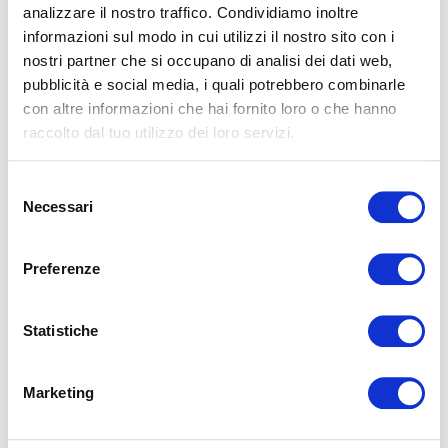
analizzare il nostro traffico. Condividiamo inoltre
informazioni sul modo in cui utilizzi il nostro sito con i
Magniflex Repubblica Ceca presenta il nuovo
nostri partner che si occupano di analisi dei dati web,
MagniStretch® Sport 9: una celebrazione del
pubblicità e social media, i quali potrebbero combinarle
sonno, dell’innovazione e del design italiano
con altre informazioni che hai fornito loro o che hanno
Sabato 27 settembre, Magniflex Repubblica Ceca ha
raccolto dal tuo utilizzo dei loro servizi.
organizzato un evento esclusivo a Libčice nad Vltavou per
presentare il nuovo materasso MagniStretch...
Selezione
LEGGI
Necessari
del
consenso
Preferenze
Statistiche
Marketing
MAGNIFLEX AL LAS VEGAS SUMMER MARKET
2025: UN GRANDE SUCCESSO!