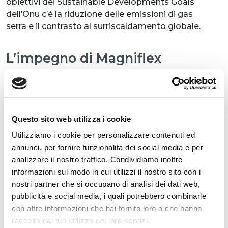
obiettivi dei Sustainable Developments Goals
dell’Onu c’è la riduzione delle emissioni di gas
serra e il contrasto al surriscaldamento globale.
L’impegno di Magniflex
In questo senso Magniflex si impegna
attivamente da oltre 30 anni, da quando Giuliano
Magni brevettò il sistema del sottovuoto
. Si
tratta di una vera rivoluzione delle modalità di
Questo sito web utilizza i cookie
trasporto dei materassi, destinata, con il tempo,
Utilizziamo i cookie per personalizzare contenuti ed
a diventare una soluzione prediletta nella
annunci, per fornire funzionalità dei social media e per
gestione di carichi così ingombranti, poi adottata
analizzare il nostro traffico. Condividiamo inoltre
in tutto il mondo e con varie finalità. Il
informazioni sul modo in cui utilizzi il nostro sito con i
sottovuoto, infatti, permette una più agile
nostri partner che si occupano di analisi dei dati web,
gestione degli spazi all’interno dei mezzi di
pubblicità e social media, i quali potrebbero combinarle
trasporto, proprio perchè consente il
con altre informazioni che hai fornito loro o che hanno
contenimento del volume dei prodotti. Apripista
raccolto dal tuo utilizzo dei loro servizi.