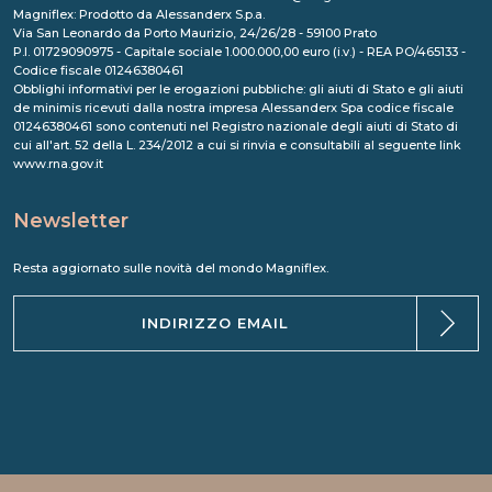
Magniflex: Prodotto da Alessanderx S.p.a.
Via San Leonardo da Porto Maurizio, 24/26/28 - 59100 Prato
P.I. 01729090975 - Capitale sociale 1.000.000,00 euro (i.v.) - REA PO/465133 -
Codice fiscale 01246380461
Obblighi informativi per le erogazioni pubbliche: gli aiuti di Stato e gli aiuti
de minimis ricevuti dalla nostra impresa Alessanderx Spa codice fiscale
01246380461 sono contenuti nel Registro nazionale degli aiuti di Stato di
cui all'art. 52 della L. 234/2012 a cui si rinvia e consultabili al seguente link
www.rna.gov.it
Newsletter
Resta aggiornato sulle novità del mondo Magniflex.