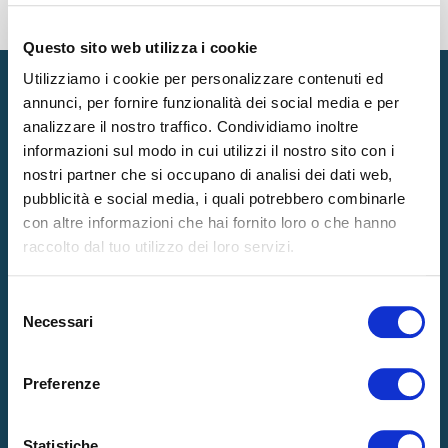
TAG
Questo sito web utilizza i cookie
Utilizziamo i cookie per personalizzare contenuti ed
annunci, per fornire funzionalità dei social media e per
analizzare il nostro traffico. Condividiamo inoltre
informazioni sul modo in cui utilizzi il nostro sito con i
Prodotti
nostri partner che si occupano di analisi dei dati web,
pubblicità e social media, i quali potrebbero combinarle
MATERASSI
GUANCIALI
con altre informazioni che hai fornito loro o che hanno
RETI
ACCESSORI
raccolto dal tuo utilizzo dei loro servizi.
TOPPER
Selezione
Necessari
del
Azienda
consenso
LA NOSTRA ESSENZA
HOSPITALITY
Preferenze
RICARICA DI BENESSERE
CERTIFICAZIONI
INNOVAZIONI E TECNOLOGIE
NEWS
Statistiche