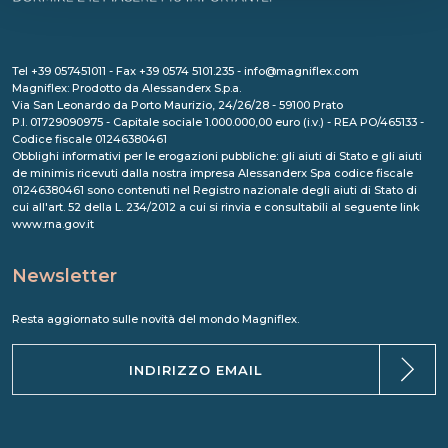
Tel +39 057451011 - Fax +39 0574 5101.235 - info@magniflex.com
Magniflex: Prodotto da Alessanderx S.p.a.
Via San Leonardo da Porto Maurizio, 24/26/28 - 59100 Prato
P.I. 01729090975 - Capitale sociale 1.000.000,00 euro (i.v.) - REA PO/465133 -
Codice fiscale 01246380461
Obblighi informativi per le erogazioni pubbliche: gli aiuti di Stato e gli aiuti
de minimis ricevuti dalla nostra impresa Alessanderx Spa codice fiscale
01246380461 sono contenuti nel Registro nazionale degli aiuti di Stato di
cui all'art. 52 della L. 234/2012 a cui si rinvia e consultabili al seguente link
www.rna.gov.it
Newsletter
Resta aggiornato sulle novità del mondo Magniflex.